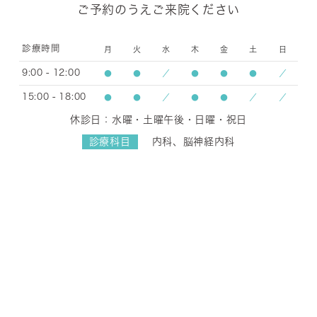
ご予約のうえご来院ください
診療時間
月
火
水
木
金
土
日
9:00 - 12:00
●
●
／
●
●
●
／
15:00 - 18:00
●
●
／
●
●
／
／
休診日：水曜・土曜午後・日曜・祝日
診療科目
内科、脳神経内科